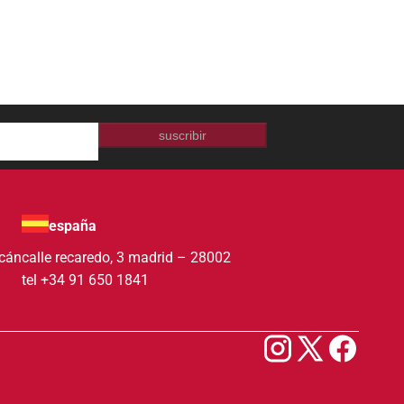
suscribir
españa
acán
calle recaredo, 3 madrid – 28002
tel +34 91 650 1841