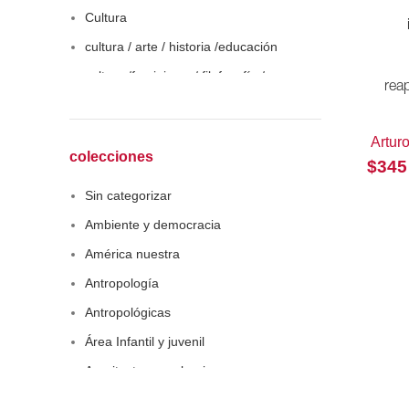
Cultura
cultura / arte / historia /educación
cultura /feminismo / filofosofía /
reap
sociología
Derecho
Artur
Economía
colecciones
$
345
Educaciòn
Sin categorizar
Estadística
Ambiente y democracia
Feminismo
América nuestra
Filosofía social
Antropología
Historia
Antropológicas
Lingüística
Área Infantil y juvenil
Literatura infantil
Arquitectura y urbanismo
Medioambiente
Arte y pensamiento