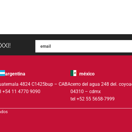
XXI!
argentina
méxico
uatemala 4824 C1425bup – CABA
cerro del agua 248 del. coyo
el +54 11 4770 9090
04310 – cdmx
tel +52 55 5658-7999
vados