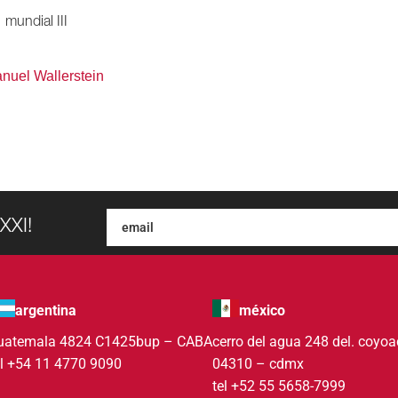
mundial III
nuel Wallerstein
XXI!
argentina
méxico
uatemala 4824 C1425bup – CABA
cerro del agua 248 del. coyo
el +54 11 4770 9090
04310 – cdmx
tel +52 55 5658-7999