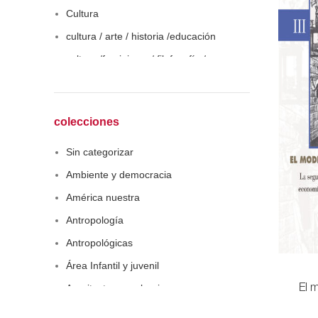
Cultura
cultura / arte / historia /educación
cultura /feminismo / filofosofía /
sociología
Derecho
Economía
colecciones
Educaciòn
Sin categorizar
Estadística
Ambiente y democracia
Feminismo
América nuestra
Filosofía social
Antropología
Historia
Antropológicas
Lingüística
Área Infantil y juvenil
Literatura infantil
Arquitectura y urbanismo
El 
Medioambiente
Arte y pensamiento