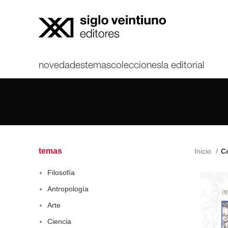
novedades
temas
colecciones
la editorial
temas
Inicio
Có
Filosofía
Antropología
Arte
Ciencia