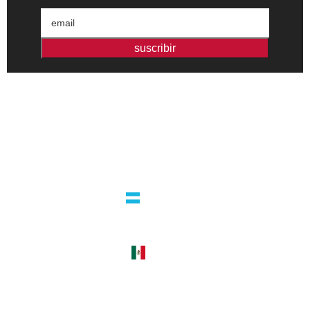
suscribir
Editorial independiente de pensamiento crítico y ensayos de
intervención. Libros para interrogar el presente.
la editorial
argentina
guatemala 4824 C1425bup – CABA
tel +54 11 4770 9090
méxico
cerro del agua 248 del. coyoacán
04310 – cdmx
tel +52 55 5658-7999