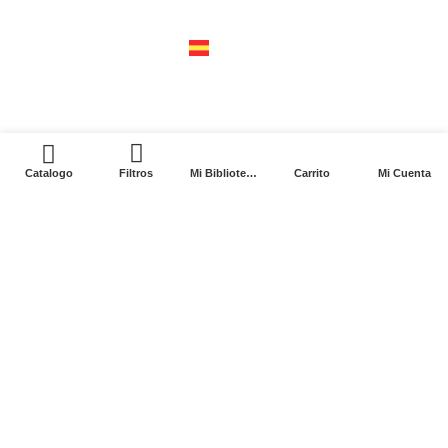
04310 – cdmx
tel +52 55 5658-7999
españa
calle recaredo, 3 madrid – 28002
tel +34 91 650 1841
0
Catalogo
Filtros
Mi Biblioteca
Carrito
Mi Cuenta
2024. Siglo XXI Editores Argentina ©️. Todos los
derechos reservados