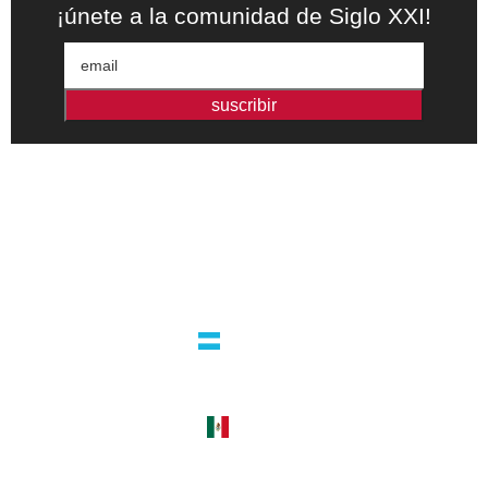
¡únete a la comunidad de Siglo XXI!
suscribir
Editorial independiente de pensamiento crítico y ensayos de
intervención. Libros para interrogar el presente.
la editorial
argentina
guatemala 4824 C1425bup – CABA
tel +54 11 4770 9090
méxico
cerro del agua 248 del. coyoacán