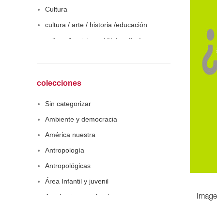
Cultura
cultura / arte / historia /educación
cultura /feminismo / filofosofía /
sociología
Derecho
Economía
colecciones
Educaciòn
Sin categorizar
Estadística
Ambiente y democracia
Feminismo
América nuestra
Filosofía social
Antropología
Historia
Antropológicas
Lingüística
Área Infantil y juvenil
Literatura infantil
Arquitectura y urbanismo
Image
Medioambiente
Arte y pensamiento