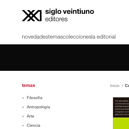
novedades
temas
colecciones
la editorial
temas
Inicio
Có
Filosofía
Antropología
Arte
Ciencia