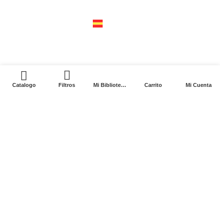
04310 – cdmx
tel +52 55 5658-7999
españa
calle recaredo, 3 madrid – 28002
tel +34 91 650 1841
0
Catalogo
Filtros
Mi Biblioteca
Carrito
Mi Cuenta
2024. Siglo XXI Editores Argentina ©️. Todos los
derechos reservados