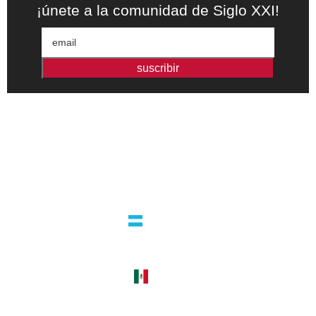
¡únete a la comunidad de Siglo XXI!
suscribir
Editorial independiente de pensamiento crítico y ensayos de
intervención. Libros para interrogar el presente.
la editorial
argentina
guatemala 4824 C1425bup – CABA
tel +54 11 4770 9090
méxico
cerro del agua 248 del. coyoacán