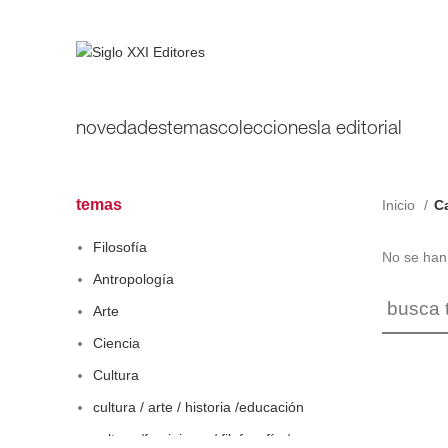
novedades
temas
colecciones
la editorial
temas
Inicio
C
Filosofía
No se han 
Antropología
Arte
Ciencia
Cultura
cultura / arte / historia /educación
cultura /feminismo / filofosofía /