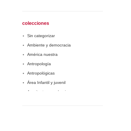
sociología
Derecho
Economía
colecciones
Educaciòn
Sin categorizar
Estadística
Ambiente y democracia
Feminismo
América nuestra
Filosofía social
Antropología
Historia
Antropológicas
Lingüística
Área Infantil y juvenil
Literatura infantil
Arquitectura y urbanismo
Medioambiente
Arte y pensamiento
Pensamiento crítico
Artes
Política
Biblioteca América Latina
Psicoanálisis
Biblioteca aprender a aprender