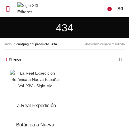
$
0
0
434
Inicio
cantpag del producto
434
Mostrando el único resultado
Filtros
La Real Expedición
Botánica a Nueva