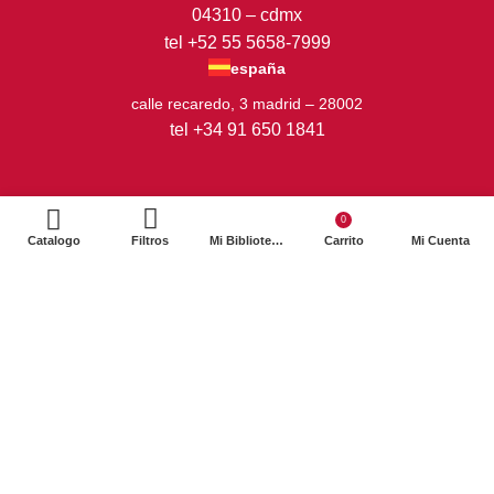
04310 – cdmx
tel +52 55 5658-7999
españa
calle recaredo, 3 madrid – 28002
tel +34 91 650 1841
0
Catalogo
Filtros
Mi Biblioteca
Carrito
Mi Cuenta
2024. Siglo XXI Editores Argentina ©️. Todos los derechos
reservados