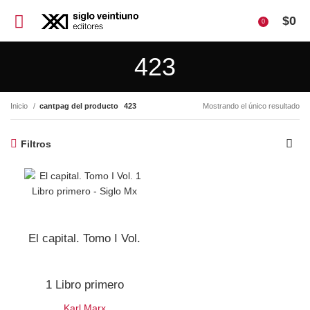
$
0
0
423
Inicio
cantpag del producto
423
Mostrando el único resultado
Filtros
El capital. Tomo I Vol.
1 Libro primero
Karl Marx