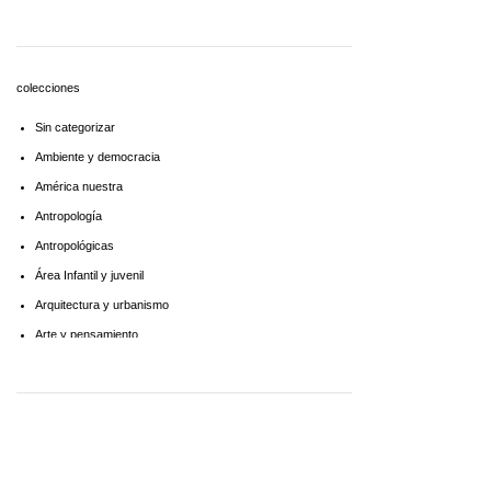
Economía
Educaciòn
Estadística
colecciones
Feminismo
Sin categorizar
Filosofía social
Ambiente y democracia
Historia
América nuestra
Lingüística
Antropología
Literatura infantil
Antropológicas
Medioambiente
Área Infantil y juvenil
Pensamiento crítico
Arquitectura y urbanismo
Política
Arte y pensamiento
Psicoanálisis
Artes
Psicología
Biblioteca América Latina
Religión
Biblioteca aprender a aprender
Singular
Biblioteca Básica de Administración Pública
Sociología
Biblioteca básica de historia