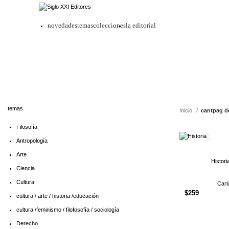
novedades
temas
colecciones
la editorial
temas
Inicio
cantpag d
Filosofía
Antropología
Arte
Histori
Ciencia
Cultura
Carl
$
259
cultura / arte / historia /educación
cultura /feminismo / filofosofía / sociología
Derecho