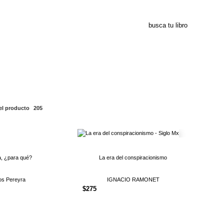
205
el producto
205
a, ¿para qué?
La era del conspiracionismo
os Pereyra
IGNACIO RAMONET
$
275