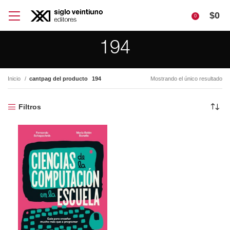
$
0
0
194
Inicio
cantpag del producto
194
Mostrando el único resultado
Filtros