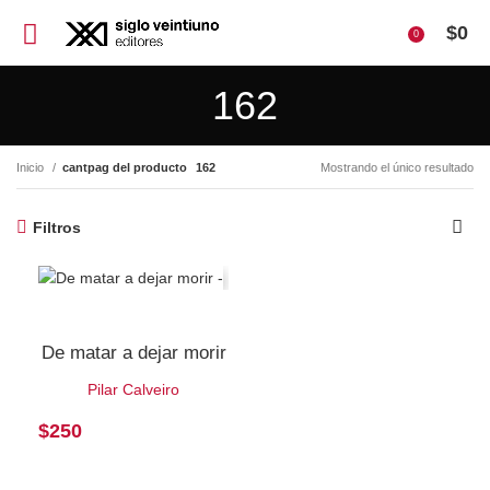
$
0
0
162
Inicio
cantpag del producto
162
Mostrando el único resultado
Filtros
De matar a dejar morir
Pilar Calveiro
$
250