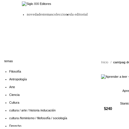
novedades
temas
colecciones
la editorial
temas
Inicio
cantpag d
Filosofía
Antropología
Arte
Apre
Ciencia
Cultura
Stani
$
240
cultura / arte / historia /educación
cultura /feminismo / filofosofía / sociología
Derecho