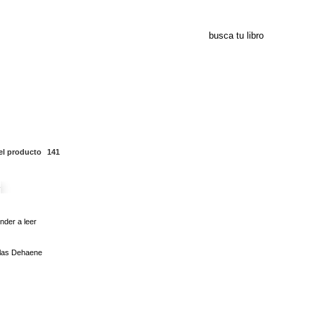
141
el producto
141
nder a leer
slas Dehaene