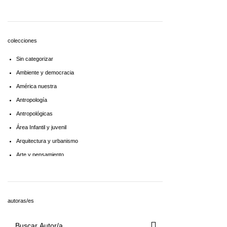
Economía
Educaciòn
Estadística
colecciones
Feminismo
Sin categorizar
Filosofía social
Ambiente y democracia
Historia
América nuestra
Lingüística
Antropología
Literatura infantil
Antropológicas
Medioambiente
Área Infantil y juvenil
Pensamiento crítico
Arquitectura y urbanismo
Política
Arte y pensamiento
Psicoanálisis
Artes
Psicología
Biblioteca América Latina
Religión
Biblioteca aprender a aprender
Singular
autoras/es
Biblioteca Básica de Administración Pública
Sociología
Biblioteca básica de historia