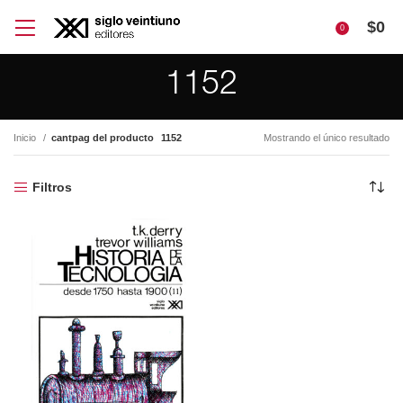
$
0
0
1152
Inicio
cantpag del producto
1152
Mostrando el único resultado
Filtros