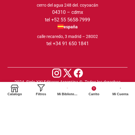
cerro del agua 248 del. coyoacán
04310 – cdmx
tel +52 55 5658-7999
españa
calle recaredo, 3 madrid – 28002
tel +34 91 650 1841
2024. Siglo XXI Editores Argentina ©️. Todos los derechos
reservados
0
Catalogo
Filtros
Mi Biblioteca
Carrito
Mi Cuenta