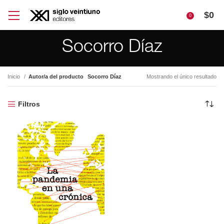
$
0
0
Socorro Díaz
Inicio
Autor/a del producto
Socorro Díaz
Mostrando el único resultado
Filtros