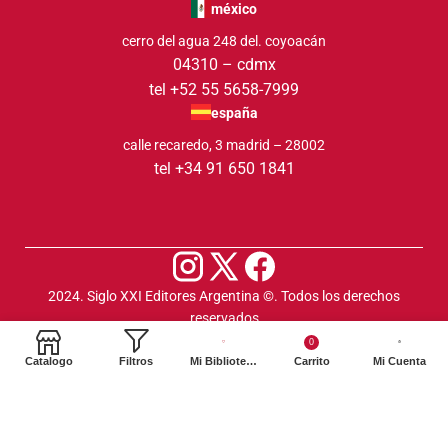
méxico
cerro del agua 248 del. coyoacán
04310 – cdmx
tel +52 55 5658-7999
españa
calle recaredo, 3 madrid – 28002
tel +34 91 650 1841
2024. Siglo XXI Editores Argentina ©️. Todos los derechos
reservados
0
Catalogo
Filtros
Mi Biblioteca
Carrito
Mi Cuenta