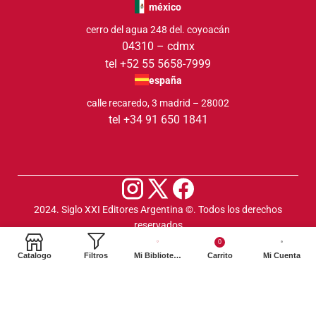
méxico
cerro del agua 248 del. coyoacán
04310 – cdmx
tel +52 55 5658-7999
españa
calle recaredo, 3 madrid – 28002
tel +34 91 650 1841
2024. Siglo XXI Editores Argentina ©️. Todos los derechos
reservados
0
Catalogo
Filtros
Mi Biblioteca
Carrito
Mi Cuenta