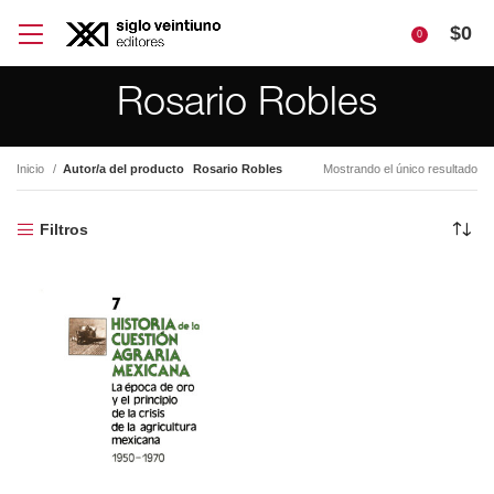
$
0
0
Rosario Robles
Inicio
Autor/a del producto
Rosario Robles
Mostrando el único resultado
Filtros