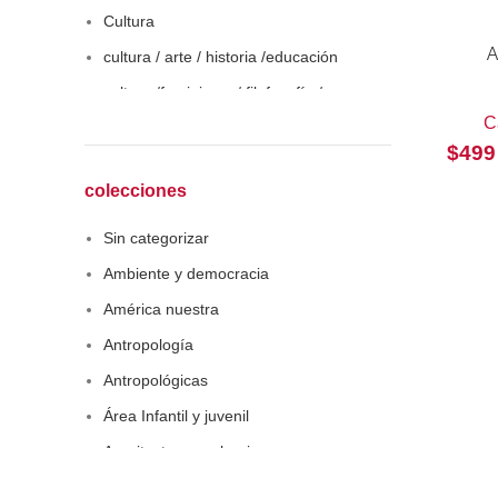
Cultura
cultura / arte / historia /educación
A
cultura /feminismo / filofosofía /
sociología
C
$
499
Derecho
Economía
colecciones
Educaciòn
Sin categorizar
Estadística
Ambiente y democracia
Feminismo
América nuestra
Filosofía social
Antropología
Historia
Antropológicas
Lingüística
Área Infantil y juvenil
Literatura infantil
Arquitectura y urbanismo
Medioambiente
Arte y pensamiento