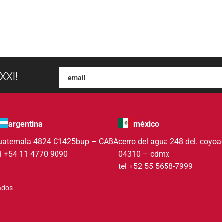
XXI!
argentina
méxico
uatemala 4824 C1425bup – CABA
cerro del agua 248 del. coyo
el +54 11 4770 9090
04310 – cdmx
tel +52 55 5658-7999
vados