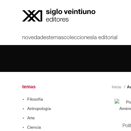
novedades
temas
colecciones
la editorial
temas
Inicio
Au
Filosofía
Antropología
Arte
Polí
Ciencia