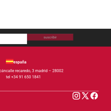
suscribir
españa
acán
calle recaredo, 3 madrid – 28002
tel +34 91 650 1841