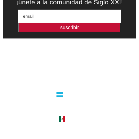
¡únete a la comunidad de Siglo XXI!
suscribir
Editorial independiente de pensamiento crítico y ensayos de
intervención. Libros para interrogar el presente.
la editorial
argentina
guatemala 4824 C1425bup – CABA
tel +54 11 4770 9090
méxico
cerro del agua 248 del. coyoacán
04310 – cdmx