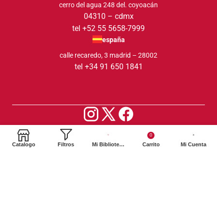
cerro del agua 248 del. coyoacán
04310 – cdmx
tel +52 55 5658-7999
españa
calle recaredo, 3 madrid – 28002
tel +34 91 650 1841
2024. Siglo XXI Editores Argentina ©️. Todos los derechos
0
reservados
Catalogo
Filtros
Mi Biblioteca
Carrito
Mi Cuenta