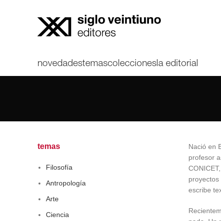
novedades
temas
colecciones
la editorial
temas
Nació en 
profesor a
Filosofía
CONICET, a
proyectos 
Antropología
escribe te
Arte
Recienteme
Ciencia