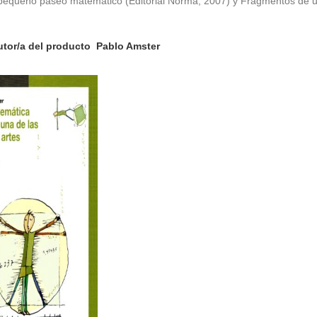
pequeño paseo matemático (Editorial Norma, 2007) y Fragmentos de u
tor/a del producto
Pablo Amster