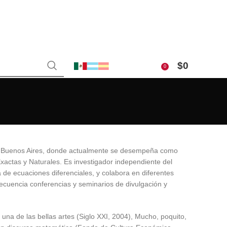
$
0
0
de Buenos Aires, donde actualmente se desempeña como
actas y Naturales. Es investigador independiente del
 de ecuaciones diferenciales, y colabora en diferentes
recuencia conferencias y seminarios de divulgación y
una de las bellas artes (Siglo XXI, 2004), Mucho, poquito,