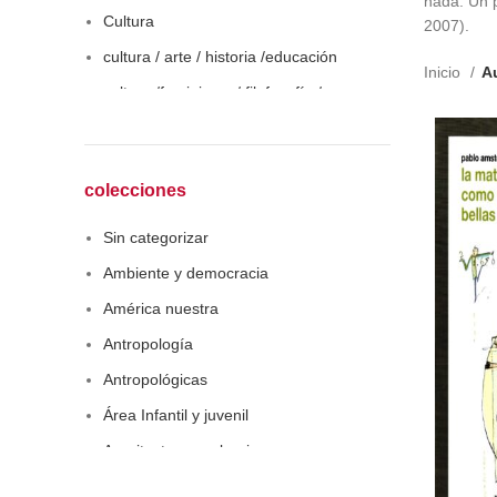
nada. Un 
Cultura
2007).
cultura / arte / historia /educación
Inicio
Au
cultura /feminismo / filofosofía /
sociología
Derecho
Economía
colecciones
Educaciòn
Sin categorizar
Estadística
Ambiente y democracia
Feminismo
América nuestra
Filosofía social
Antropología
Historia
Antropológicas
Lingüística
Área Infantil y juvenil
Literatura infantil
Arquitectura y urbanismo
Medioambiente
Arte y pensamiento