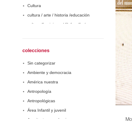
Cultura
cultura / arte / historia /educación
cultura /feminismo / filofosofía /
sociología
Derecho
Economía
colecciones
Educaciòn
Sin categorizar
Estadística
Ambiente y democracia
Feminismo
América nuestra
Filosofía social
Antropología
Historia
Antropológicas
Lingüística
Área Infantil y juvenil
Literatura infantil
Arquitectura y urbanismo
Mo
Medioambiente
Arte y pensamiento