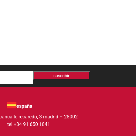
suscribir
españa
acán
calle recaredo, 3 madrid – 28002
tel +34 91 650 1841