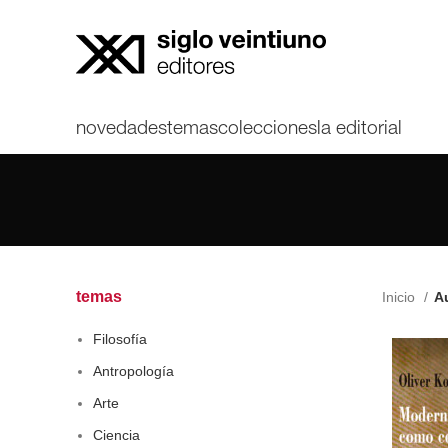
novedades
temas
colecciones
la editorial
temas
Inicio
Au
Filosofía
Antropología
Arte
Ciencia