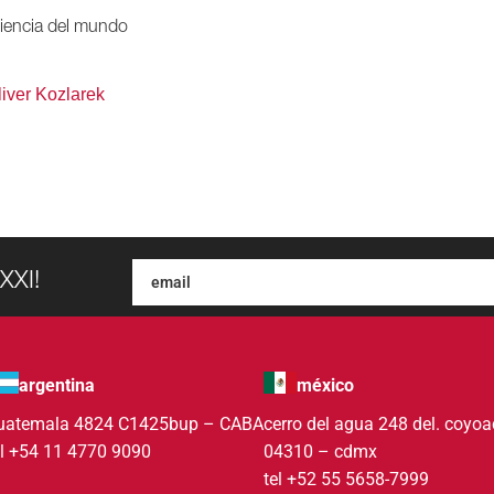
iencia del mundo
liver Kozlarek
XXI!
argentina
méxico
uatemala 4824 C1425bup – CABA
cerro del agua 248 del. coyo
el +54 11 4770 9090
04310 – cdmx
tel +52 55 5658-7999