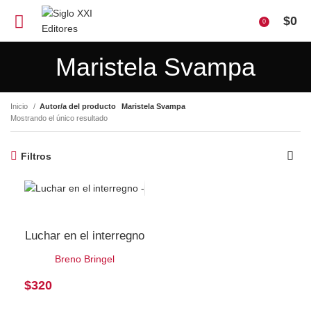
$
0
0
Maristela Svampa
Inicio
Autor/a del producto
Maristela Svampa
Mostrando el único resultado
Filtros
Luchar en el interregno
Breno Bringel
$
320