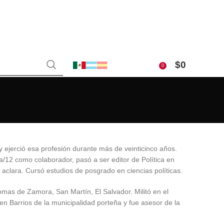
$
0
0
 ejerció esa profesión durante más de veinticinco años.
a/12 como colaborador, pasó a ser editor de Política en
 aclara. Cursó estudios de posgrado en ciencias políticas.
omas de Zamora, San Martín, El Salvador. Militó en el
n Barrios de la municipalidad porteña y fue asesor de la