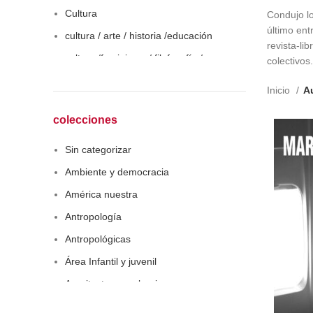
Cultura
Condujo l
último ent
cultura / arte / historia /educación
revista-li
cultura /feminismo / filofosofía /
colectivos.
sociología
Inicio
Au
Derecho
Economía
colecciones
Educaciòn
Sin categorizar
Estadística
Ambiente y democracia
Feminismo
América nuestra
Filosofía social
Antropología
Historia
Antropológicas
Lingüística
Área Infantil y juvenil
Literatura infantil
Arquitectura y urbanismo
Medioambiente
Arte y pensamiento