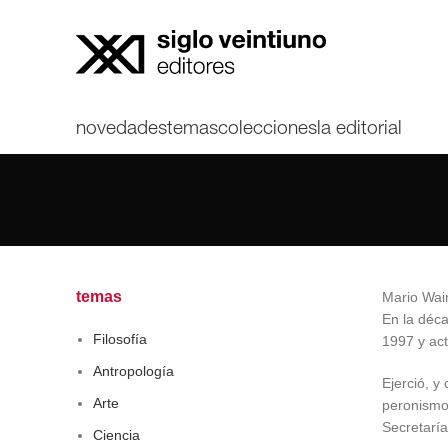
novedades
temas
colecciones
la editorial
temas
Mario Wain
En la déca
Filosofía
1997 y act
Antropología
Ejerció, y
Arte
peronismo,
Secretaría
Ciencia