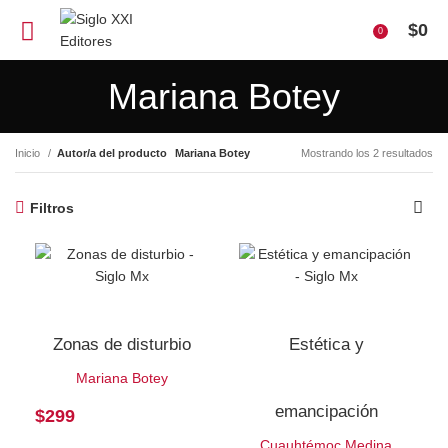
$
0
0
Mariana Botey
Inicio
Autor/a del producto
Mariana Botey
Mostrando los 2 resultados
Filtros
Zonas de disturbio
Estética y
Mariana Botey
emancipación
$
299
Cuauhtémoc Medina