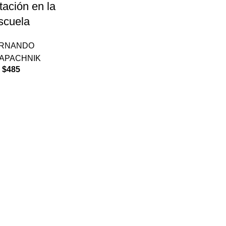
ación en la
scuela
RNANDO
APACHNIK
$
485