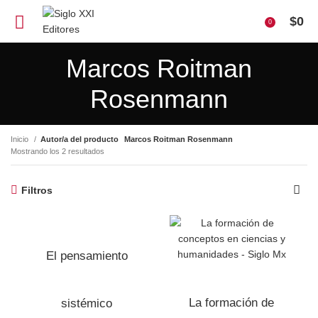
$
0
0
Marcos Roitman
Rosenmann
Inicio
Autor/a del producto
Marcos Roitman Rosenmann
Mostrando los 2 resultados
Filtros
El pensamiento
La formación de
sistémico