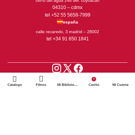
cerro del agua 248 del. coyoacán
04310 – cdmx
tel +52 55 5658-7999
españa
calle recaredo, 3 madrid – 28002
tel +34 91 650 1841
2024. Siglo XXI Editores Argentina ©️. Todos los derechos
0
reservados
Catalogo
Filtros
Mi Biblioteca
Carrito
Mi Cuenta