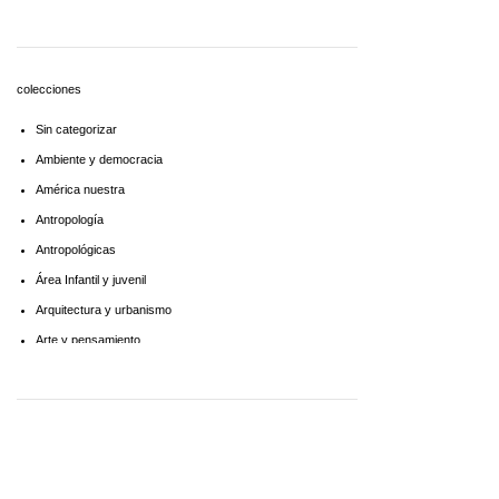
Economía
Educaciòn
Estadística
colecciones
Feminismo
Sin categorizar
Filosofía social
Ambiente y democracia
Historia
América nuestra
Lingüística
Antropología
Literatura infantil
Antropológicas
Medioambiente
Área Infantil y juvenil
Pensamiento crítico
Arquitectura y urbanismo
Política
Arte y pensamiento
Psicoanálisis
Artes
Psicología
Biblioteca América Latina
Religión
Biblioteca aprender a aprender
Singular
Biblioteca Básica de Administración Pública
Sociología
Biblioteca básica de historia