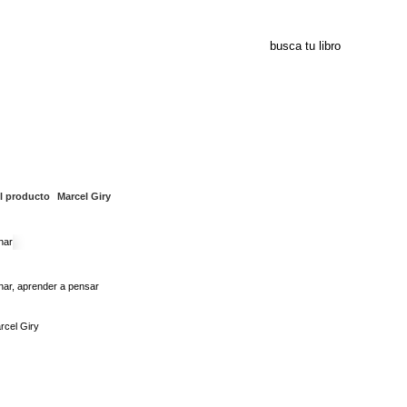
Marcel Giry
l producto
Marcel Giry
nar, aprender a pensar
rcel Giry