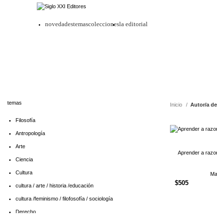
novedades
temas
colecciones
la editorial
temas
Inicio
Autor/a de
Filosofía
Antropología
Arte
Aprender a razo
Ciencia
Cultura
Ma
$
505
cultura / arte / historia /educación
cultura /feminismo / filofosofía / sociología
Derecho