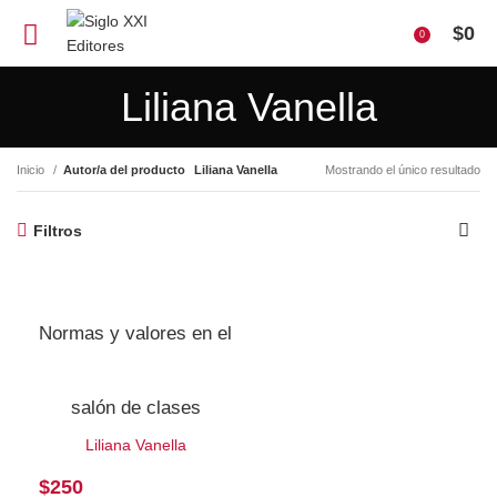
$
0
0
Liliana Vanella
Inicio
Autor/a del producto
Liliana Vanella
Mostrando el único resultado
Filtros
Normas y valores en el
salón de clases
Liliana Vanella
$
250