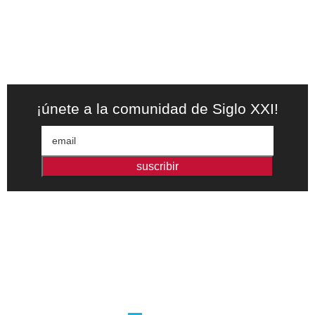
¡únete a la comunidad de Siglo XXI!
suscribir
Editorial independiente de pensamiento crítico y ensayos de
intervención. Libros para interrogar el presente.
la editorial