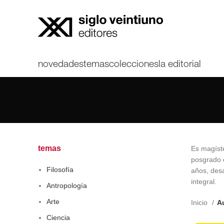
novedades
temas
colecciones
la editorial
temas
Es magíste
posgrado 
Filosofía
años, desa
integral.
Antropología
Arte
Inicio
Au
Ciencia