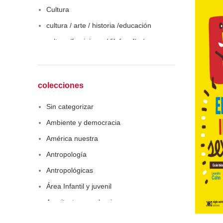
Cultura
cultura / arte / historia /educación
cultura /feminismo / filofosofía /
sociología
Derecho
Economía
colecciones
Educaciòn
Sin categorizar
Estadística
Ambiente y democracia
Feminismo
América nuestra
Filosofía social
Antropología
Historia
Antropológicas
Lingüística
Área Infantil y juvenil
Literatura infantil
Arquitectura y urbanismo
Medioambiente
Arte y pensamiento