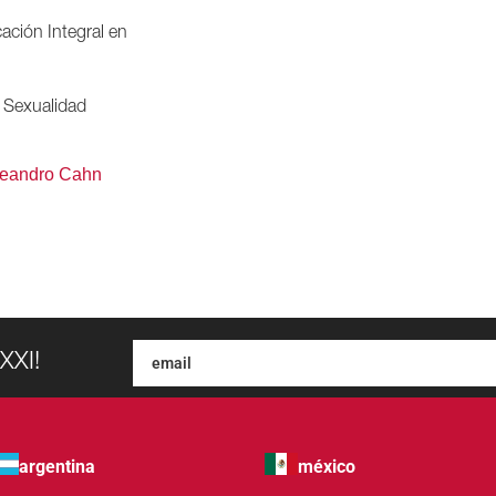
ación Integral en
Sexualidad
eandro Cahn
XXI!
argentina
méxico