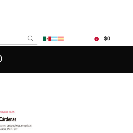
$
0
0
o