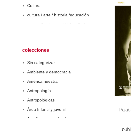
Cultura
cultura / arte / historia /educación
cultura /feminismo / filofosofía /
sociología
Derecho
Economía
colecciones
Educaciòn
Sin categorizar
Estadística
Ambiente y democracia
Feminismo
América nuestra
Filosofía social
Antropología
Historia
Antropológicas
Lingüística
Área Infantil y juvenil
Palab
Literatura infantil
Arquitectura y urbanismo
Medioambiente
Arte y pensamiento
públ