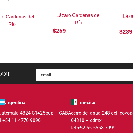
Lázaro Cárdenas del
Láza
ro Cárdenas del
Río
Río
$
259
$
239
XXI!
argentina
méxico
uatemala 4824 C1425bup – CABA
cerro del agua 248 del. coyo
el +54 11 4770 9090
04310 – cdmx
tel +52 55 5658-7999