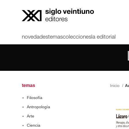
novedades
temas
colecciones
la editorial
temas
Inicio
Au
Filosofía
Antropología
Arte
Ciencia