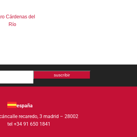
ro Cárdenas del
Río
suscribir
españa
acán
calle recaredo, 3 madrid – 28002
tel +34 91 650 1841