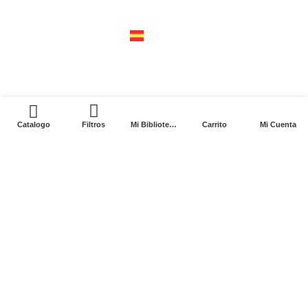
04310 – cdmx
tel +52 55 5658-7999
españa
calle recaredo, 3 madrid – 28002
tel +34 91 650 1841
0
Catalogo
Filtros
Mi Biblioteca
Carrito
Mi Cuenta
2024. Siglo XXI Editores Argentina ©️. Todos los
derechos reservados