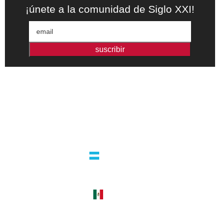
¡únete a la comunidad de Siglo XXI!
suscribir
Editorial independiente de pensamiento crítico y ensayos de
intervención. Libros para interrogar el presente.
la editorial
argentina
guatemala 4824 C1425bup – CABA
tel +54 11 4770 9090
méxico
cerro del agua 248 del. coyoacán