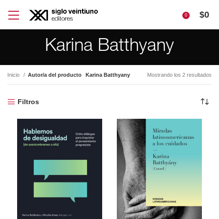
$
0
0
Karina Batthyany
Inicio
Autor/a del producto
Karina Batthyany
Mostrando los 2 resultados
Filtros