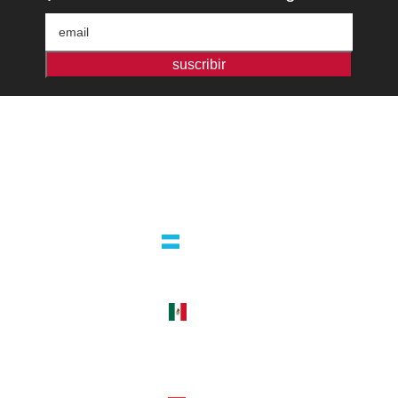
suscribir
Editorial independiente de pensamiento crítico y ensayos de intervención.
Libros para interrogar el presente.
la editorial
argentina
guatemala 4824 C1425bup – CABA
tel +54 11 4770 9090
méxico
cerro del agua 248 del. coyoacán
04310 – cdmx
tel +52 55 5658-7999