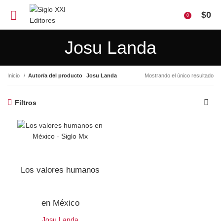
$
0
0
Josu Landa
Inicio
Autor/a del producto
Josu Landa
Mostrando el único resultado
Filtros
Los valores humanos
en México
Josu Landa