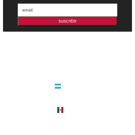
suscribir
Editorial independiente de pensamiento crítico y ensayos de
intervención. Libros para interrogar el presente.
la editorial
argentina
guatemala 4824 C1425bup – CABA
tel +54 11 4770 9090
méxico
cerro del agua 248 del. coyoacán
04310 – cdmx
tel +52 55 5658-7999