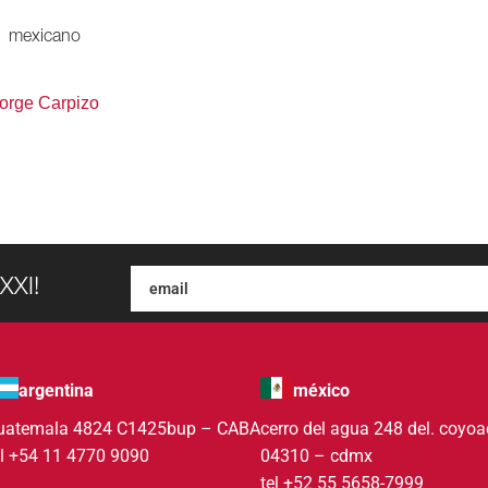
mexicano
orge Carpizo
XXI!
argentina
méxico
uatemala 4824 C1425bup – CABA
cerro del agua 248 del. coyo
el +54 11 4770 9090
04310 – cdmx
tel +52 55 5658-7999