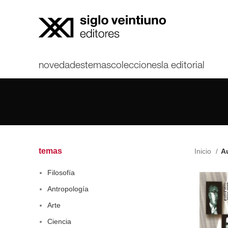
novedades
temas
colecciones
la editorial
temas
Inicio
Au
Filosofía
Antropología
Arte
Ciencia