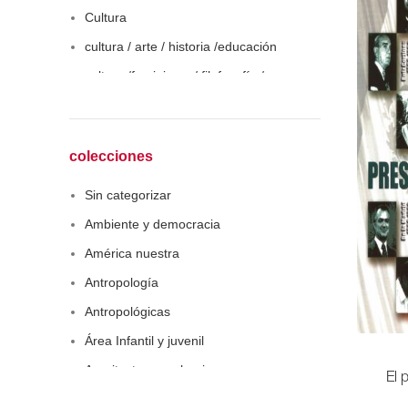
Cultura
cultura / arte / historia /educación
cultura /feminismo / filofosofía /
sociología
Derecho
Economía
colecciones
Educaciòn
Sin categorizar
Estadística
Ambiente y democracia
Feminismo
América nuestra
Filosofía social
Antropología
Historia
Antropológicas
Lingüística
Área Infantil y juvenil
Literatura infantil
Arquitectura y urbanismo
El 
Medioambiente
Arte y pensamiento