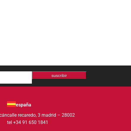
suscribir
españa
acán
calle recaredo, 3 madrid – 28002
tel +34 91 650 1841