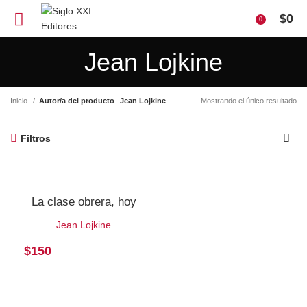
$
0
0
Jean Lojkine
Inicio
Autor/a del producto
Jean Lojkine
Mostrando el único resultado
Filtros
La clase obrera, hoy
Jean Lojkine
$
150