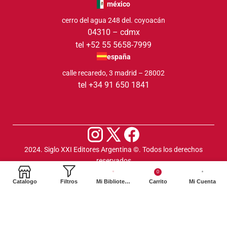
méxico
cerro del agua 248 del. coyoacán
04310 – cdmx
tel +52 55 5658-7999
españa
calle recaredo, 3 madrid – 28002
tel +34 91 650 1841
2024. Siglo XXI Editores Argentina ©️. Todos los derechos
reservados
0
Catalogo
Filtros
Mi Biblioteca
Carrito
Mi Cuenta