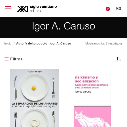
$
0
0
Igor A. Caruso
Inicio
Autor/a del producto
Igor A. Caruso
Mostrando los 2 resultados
Filtros