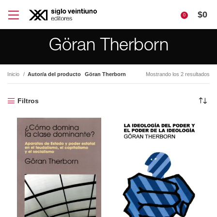
$
0
0
Göran Therborn
Inicio
Autor/a del producto
Göran Therborn
Mostrando los 2 resultados
Filtros