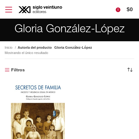
$
0
0
Gloria González-López
Inicio
Autor/a del producto
Gloria González-López
Mostrando el único resultado
Filtros