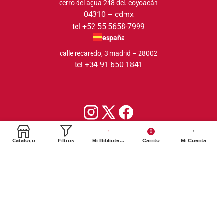
cerro del agua 248 del. coyoacán
04310 – cdmx
tel +52 55 5658-7999
españa
calle recaredo, 3 madrid – 28002
tel +34 91 650 1841
2024. Siglo XXI Editores Argentina ©️. Todos los derechos
0
reservados
Catalogo
Filtros
Mi Biblioteca
Carrito
Mi Cuenta