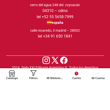
cerro del agua 248 del. coyoacán
04310 – cdmx
tel +52 55 5658-7999
españa
calle recaredo, 3 madrid – 28002
tel +34 91 650 1841
2024. Siglo XXI Editores Argentina ©️. Todos los derechos
reservados
0
Catalogo
Filtros
Mi Biblioteca
Carrito
Mi Cuenta