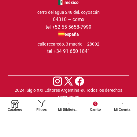
méxico
cerro del agua 248 del. coyoacán
04310 – cdmx
tel +52 55 5658-7999
españa
calle recaredo, 3 madrid – 28002
tel +34 91 650 1841
2024. Siglo XXI Editores Argentina ©️. Todos los derechos
reservados
0
Catalogo
Filtros
Mi Biblioteca
Carrito
Mi Cuenta