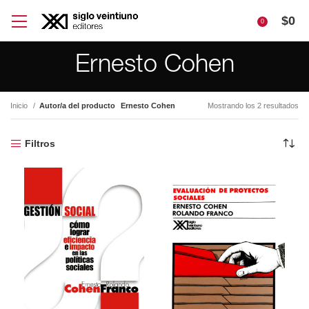
$
0
0
Ernesto Cohen
Inicio
Autor/a del producto
Ernesto Cohen
Mostrando los 2 resultados
Filtros