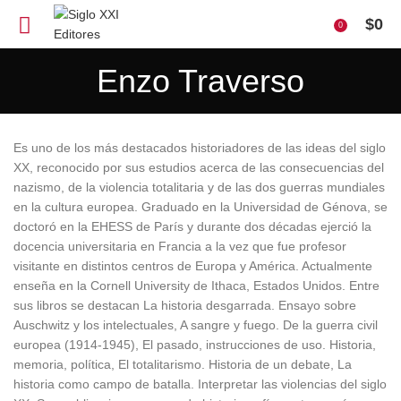
$
0
0
Enzo Traverso
Es uno de los más destacados historiadores de las ideas del siglo
XX, reconocido por sus estudios acerca de las consecuencias del
nazismo, de la violencia totalitaria y de las dos guerras mundiales
en la cultura europea. Graduado en la Universidad de Génova, se
doctoró en la EHESS de París y durante dos décadas ejerció la
docencia universitaria en Francia a la vez que fue profesor
visitante en distintos centros de Europa y América. Actualmente
enseña en la Cornell University de Ithaca, Estados Unidos. Entre
sus libros se destacan La historia desgarrada. Ensayo sobre
Auschwitz y los intelectuales, A sangre y fuego. De la guerra civil
europea (1914-1945), El pasado, instrucciones de uso. Historia,
memoria, política, El totalitarismo. Historia de un debate, La
historia como campo de batalla. Interpretar las violencias del siglo