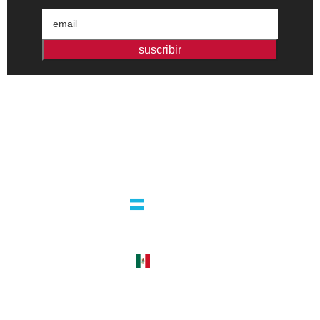
suscribir
Editorial independiente de pensamiento crítico y ensayos de
intervención. Libros para interrogar el presente.
la editorial
argentina
guatemala 4824 C1425bup – CABA
tel +54 11 4770 9090
méxico
cerro del agua 248 del. coyoacán
04310 – cdmx
tel +52 55 5658-7999