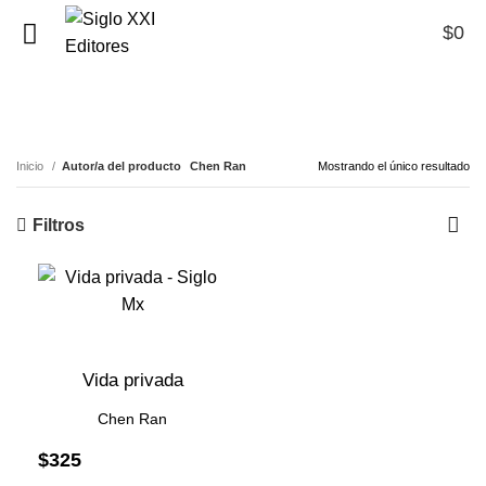
$
0
0
Chen Ran
Inicio
Autor/a del producto
Chen Ran
Mostrando el único resultado
Filtros
Vida privada
Chen Ran
$
325