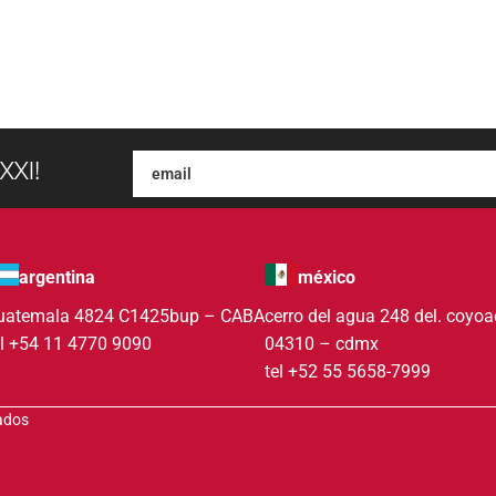
XXI!
argentina
méxico
uatemala 4824 C1425bup – CABA
cerro del agua 248 del. coyo
el +54 11 4770 9090
04310 – cdmx
tel +52 55 5658-7999
vados