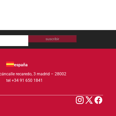
suscribir
españa
acán
calle recaredo, 3 madrid – 28002
tel +34 91 650 1841