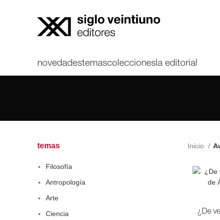
novedades
temas
colecciones
la editorial
temas
Inicio
Au
Filosofía
Antropología
Arte
¿De ve
Ciencia