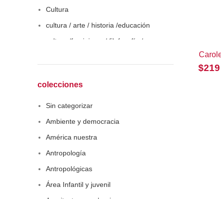
Cultura
cultura / arte / historia /educación
cultura /feminismo / filofosofía /
sociología
Carol
$
219
Derecho
Economía
colecciones
Educaciòn
Sin categorizar
Estadística
Ambiente y democracia
Feminismo
América nuestra
Filosofía social
Antropología
Historia
Antropológicas
Lingüística
Área Infantil y juvenil
Literatura infantil
Arquitectura y urbanismo
Medioambiente
Arte y pensamiento