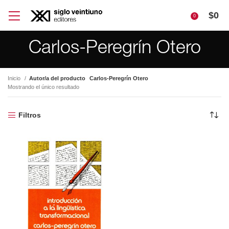
$
0
0
Carlos-Peregrín Otero
Inicio
Autor/a del producto
Carlos-Peregrín Otero
Mostrando el único resultado
Filtros