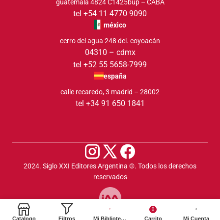
guatemala 4824 C1425bup – CABA
tel +54 11 4770 9090
méxico
cerro del agua 248 del. coyoacán
04310 – cdmx
tel +52 55 5658-7999
españa
calle recaredo, 3 madrid – 28002
tel +34 91 650 1841
2024. Siglo XXI Editores Argentina ©️. Todos los derechos
reservados
0
Catalogo
Filtros
Mi Biblioteca
Carrito
Mi Cuenta