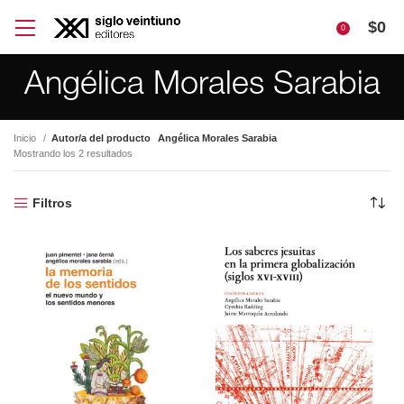
$
0
0
Angélica Morales Sarabia
Inicio
Autor/a del producto
Angélica Morales Sarabia
Mostrando los 2 resultados
Filtros