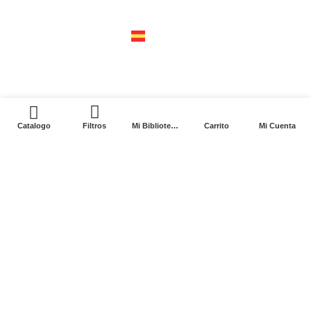
04310 – cdmx
tel +52 55 5658-7999
españa
calle recaredo, 3 madrid – 28002
tel +34 91 650 1841
0
Catalogo
Filtros
Mi Biblioteca
Carrito
Mi Cuenta
2024. Siglo XXI Editores Argentina ©️. Todos los
derechos reservados