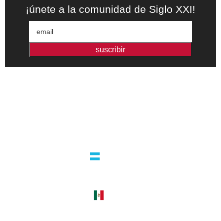
¡únete a la comunidad de Siglo XXI!
suscribir
Editorial independiente de pensamiento crítico y ensayos de
intervención. Libros para interrogar el presente.
la editorial
argentina
guatemala 4824 C1425bup – CABA
tel +54 11 4770 9090
méxico
cerro del agua 248 del. coyoacán