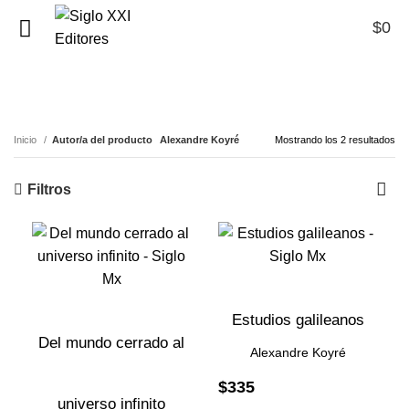
$
0
0
Alexandre Koyré
Inicio
Autor/a del producto
Alexandre Koyré
Mostrando los 2 resultados
Filtros
Estudios galileanos
Del mundo cerrado al
Alexandre Koyré
$
335
universo infinito