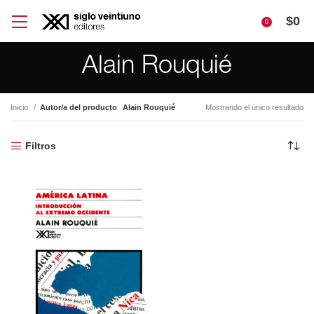
$
0
0
Alain Rouquié
Inicio
Autor/a del producto
Alain Rouquié
Mostrando el único resultado
Filtros